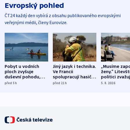
Evropský pohled
ČT24 každý den vybírá z obsahu publikovaného evropskými
veřejnými médii, členy Eurovize.
Pobyt u vodních
Jiný jazyk i technika.
„Musíme zapo
ploch zvyšuje
Ve Francii
ženy.“ Litevšt
duševní pohodu,
spolupracují hasiči z
politici zvažuj
ukázala
různých zemí
dohodu o
před 5
h
před 21
h
5. 8. 2026
mezinárodní studie
demografii