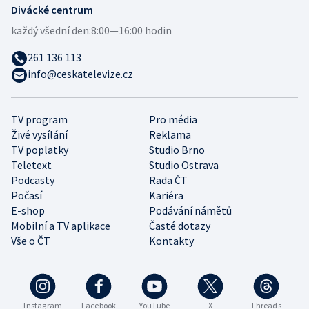
Divácké centrum
každý všední den:
8:00—16:00 hodin
261 136 113
info@ceskatelevize.cz
TV program
Pro média
Živé vysílání
Reklama
TV poplatky
Studio Brno
Teletext
Studio Ostrava
Podcasty
Rada ČT
Počasí
Kariéra
E-shop
Podávání námětů
Mobilní a TV aplikace
Časté dotazy
Vše o ČT
Kontakty
Instagram
Facebook
YouTube
X
Threads