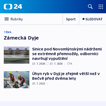
Sport
SLEDOVAT
Rubriky
TÉMA
Zámecká Dyje
Sinice pod Novomlýnskými nádržemi
se extrémně přemnožily, odborníci
navrhují vypuštění
17. 7. 2026
17. 7. 2026
|
ČTK
Úhyn ryb v Dyji je zřejmě větší než v
Bečvě před dvěma lety
27. 7. 2022
|