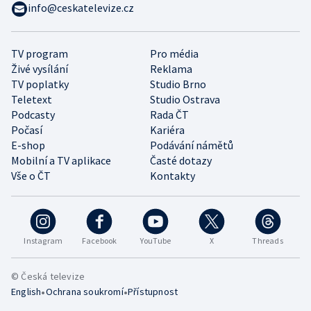
info@ceskatelevize.cz
TV program
Pro média
Živé vysílání
Reklama
TV poplatky
Studio Brno
Teletext
Studio Ostrava
Podcasty
Rada ČT
Počasí
Kariéra
E-shop
Podávání námětů
Mobilní a TV aplikace
Časté dotazy
Vše o ČT
Kontakty
Instagram
Facebook
YouTube
X
Threads
© Česká televize
•
•
English
Ochrana soukromí
Přístupnost