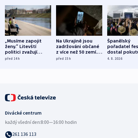
„Musíme zapojit
Na Ukrajině jsou
Španělský
ženy.“ Litevští
zadržováni občané
pořadatel fes
politici zvažují
z více než 50 zemí.
dostal pokut
dohodu o
Bojovali na straně
nekalé prakti
před 14
h
před 15
h
4. 8. 2026
demografii
Ruska
Divácké centrum
každý všední den:
8:00—16:00 hodin
261 136 113