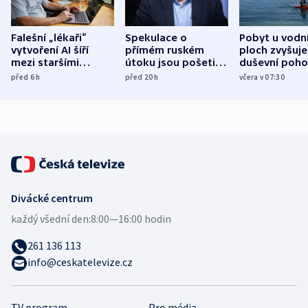
Falešní „lékaři“
Spekulace o
Pobyt u vodn
vytvoření AI šíří
přímém ruském
ploch zvyšuje
mezi staršími
útoku jsou pošetilé,
duševní poho
Poláky nebezpečné
míní estonský
ukázala
před 6
h
před 20
h
včera v 07:30
zdravotní rady
bezpečnostní
mezinárodní 
expert
Divácké centrum
každý všední den:
8:00—16:00 hodin
261 136 113
info@ceskatelevize.cz
TV program
Pro média