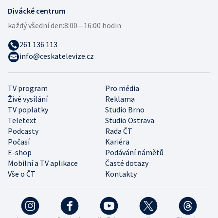
Divácké centrum
každý všední den:
8:00—16:00 hodin
261 136 113
info@ceskatelevize.cz
TV program
Pro média
Živé vysílání
Reklama
TV poplatky
Studio Brno
Teletext
Studio Ostrava
Podcasty
Rada ČT
Počasí
Kariéra
E-shop
Podávání námětů
Mobilní a TV aplikace
Časté dotazy
Vše o ČT
Kontakty