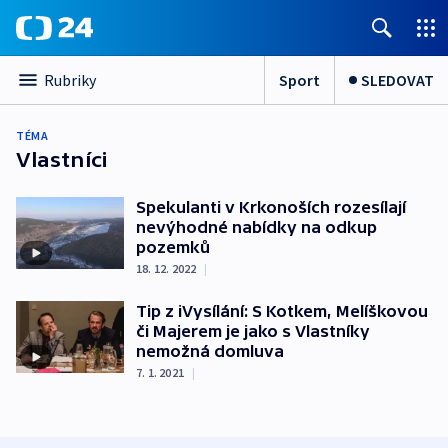
Sport
SLEDOVAT
Rubriky
TÉMA
Vlastníci
Spekulanti v Krkonoších rozesílají
nevýhodné nabídky na odkup
pozemků
18. 12. 2022
|
Tip z iVysílání: S Kotkem, Melíškovou
či Majerem je jako s Vlastníky
nemožná domluva
7. 1. 2021
|