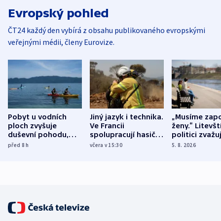
Evropský pohled
ČT24 každý den vybírá z obsahu publikovaného evropskými
veřejnými médii, členy Eurovize.
Pobyt u vodních
Jiný jazyk i technika.
„Musíme zapo
ploch zvyšuje
Ve Francii
ženy.“ Litevšt
duševní pohodu,
spolupracují hasiči z
politici zvažuj
ukázala
různých zemí
dohodu o
před 8
h
včera v 15:30
5. 8. 2026
mezinárodní studie
demografii