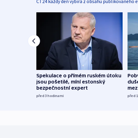
ČT24 každý den vybírá z obsahu publikovaného e
Spekulace o přímém ruském útoku
Poby
jsou pošetilé, míní estonský
duš
bezpečnostní expert
mez
před 3
hodinami
před 