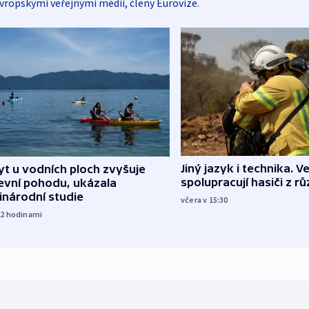
vropskými veřejnými médii, členy Eurovize.
Jiný jazyk i technika. Ve
t u vodních ploch zvyšuje
spolupracují hasiči z r
evní pohodu, ukázala
inárodní studie
včera v 15:30
12
hodinami