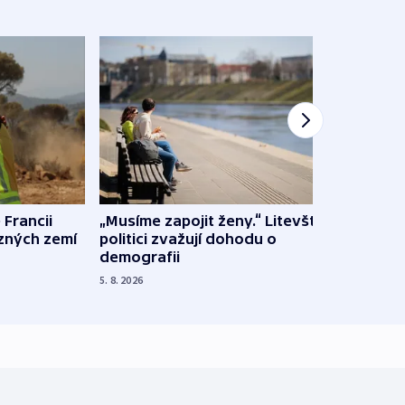
 Francii
„Musíme zapojit ženy.“ Litevští
Na Uk
ůzných zemí
politici zvažují dohodu o
občan
demografii
na s
5. 8. 2026
5. 8. 20