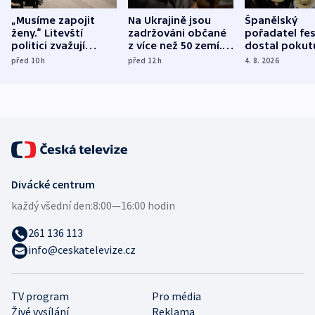
„Musíme zapojit
Na Ukrajině jsou
Španělský
ženy.“ Litevští
zadržováni občané
pořadatel fes
politici zvažují
z více než 50 zemí.
dostal pokut
dohodu o
Bojovali na straně
nekalé prakti
před 10
h
před 12
h
4. 8. 2026
demografii
Ruska
Divácké centrum
každý všední den:
8:00—16:00 hodin
261 136 113
info@ceskatelevize.cz
TV program
Pro média
Živé vysílání
Reklama