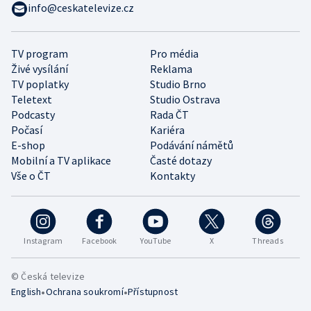
info@ceskatelevize.cz
TV program
Pro média
Živé vysílání
Reklama
TV poplatky
Studio Brno
Teletext
Studio Ostrava
Podcasty
Rada ČT
Počasí
Kariéra
E-shop
Podávání námětů
Mobilní a TV aplikace
Časté dotazy
Vše o ČT
Kontakty
Instagram
Facebook
YouTube
X
Threads
© Česká televize
•
•
English
Ochrana soukromí
Přístupnost