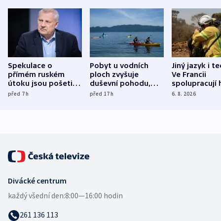
Spekulace o
Pobyt u vodních
Jiný jazyk i t
přímém ruském
ploch zvyšuje
Ve Francii
útoku jsou pošetilé,
duševní pohodu,
spolupracují h
míní estonský
ukázala
různých zemí
před 7
h
před 17
h
6. 8. 2026
bezpečnostní
mezinárodní studie
expert
Divácké centrum
každý všední den:
8:00—16:00 hodin
261 136 113