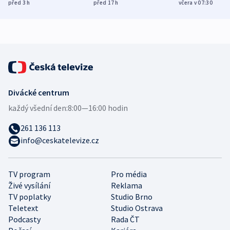
Poláky nebezpečné
míní estonský
ukázala
před 3
h
před 17
h
včera v 07:30
zdravotní rady
bezpečnostní
mezinárodní 
expert
Divácké centrum
každý všední den:
8:00—16:00 hodin
261 136 113
info@ceskatelevize.cz
TV program
Pro média
Živé vysílání
Reklama
TV poplatky
Studio Brno
Teletext
Studio Ostrava
Podcasty
Rada ČT