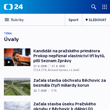
Sport
SLEDOVAT
Rubriky
TÉMA
Úvaly
Kandidát na pražského primátora
Prokop nepřiznal vlastnictví tří bytů,
píší Seznam Zprávy
17. 6. 2026
17. 6. 2026
|
ČT24
,
ČTK
,
Richard Samko
, +1 další
Začala stavba obchvatu Běchovic za
bezmála čtyři miliardy korun
22. 7. 2025
|
ČTK
Začala stavba úseku Pražského
okruhu z Běchovic k dálnici D1