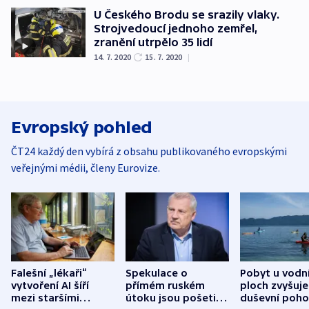
U Českého Brodu se srazily vlaky.
Strojvedoucí jednoho zemřel,
zranění utrpělo 35 lidí
14. 7. 2020
15. 7. 2020
|
Evropský pohled
ČT24 každý den vybírá z obsahu publikovaného evropskými
veřejnými médii, členy Eurovize.
Falešní „lékaři“
Spekulace o
Pobyt u vodn
vytvoření AI šíří
přímém ruském
ploch zvyšuje
mezi staršími
útoku jsou pošetilé,
duševní poho