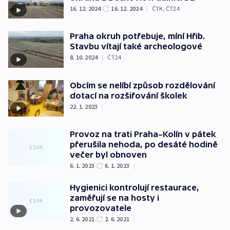
16. 12. 2024
16. 12. 2024
|
ČTK
,
ČT24
Praha okruh potřebuje, míní Hřib.
Stavbu vítají také archeologové
8. 10. 2024
|
ČT24
Obcím se nelíbí způsob rozdělování
dotací na rozšiřování školek
22. 1. 2023
|
Provoz na trati Praha–Kolín v pátek
přerušila nehoda, po desáté hodině
večer byl obnoven
6. 1. 2023
6. 1. 2023
|
Hygienici kontrolují restaurace,
zaměřují se na hosty i
provozovatele
2. 6. 2021
2. 6. 2021
|