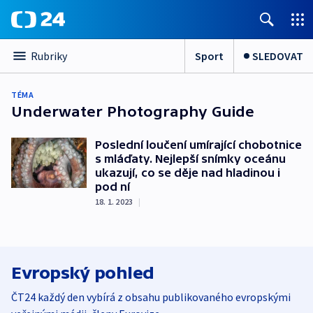
Sport
SLEDOVAT
Rubriky
TÉMA
Underwater Photography Guide
Poslední loučení umírající chobotnice
s mláďaty. Nejlepší snímky oceánu
ukazují, co se děje nad hladinou i
pod ní
18. 1. 2023
|
Evropský pohled
ČT24 každý den vybírá z obsahu publikovaného evropskými