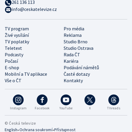
261 136 113
info@ceskatelevize.cz
TV program
Pro média
Živé vysílání
Reklama
TV poplatky
Studio Brno
Teletext
Studio Ostrava
Podcasty
Rada ČT
Počasí
Kariéra
E-shop
Podávání námětů
Mobilní a TV aplikace
Časté dotazy
Vše o ČT
Kontakty
Instagram
Facebook
YouTube
X
Threads
© Česká televize
•
•
English
Ochrana soukromí
Přístupnost