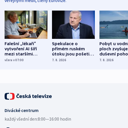
veřejnými médii, členy Eurovize.
Falešní „lékaři“
Spekulace o
Pobyt u vodn
vytvoření AI šíří
přímém ruském
ploch zvyšuje
mezi staršími
útoku jsou pošetilé,
duševní poho
Poláky nebezpečné
míní estonský
ukázala
včera v 07:00
7. 8. 2026
7. 8. 2026
zdravotní rady
bezpečnostní
mezinárodní 
expert
Divácké centrum
každý všední den:
8:00—16:00 hodin