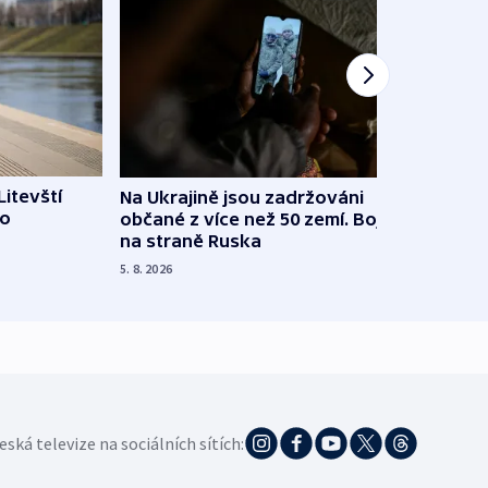
Litevští
Na Ukrajině jsou zadržováni
Španě
 o
občané z více než 50 zemí. Bojovali
dosta
na straně Ruska
4. 8. 20
5. 8. 2026
eská televize na sociálních sítích: