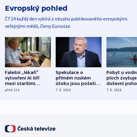
Evropský pohled
ČT24 každý den vybírá z obsahu publikovaného evropskými
veřejnými médii, členy Eurovize.
Falešní „lékaři“
Spekulace o
Pobyt u vodn
vytvoření AI šíří
přímém ruském
ploch zvyšuje
mezi staršími
útoku jsou pošetilé,
duševní poho
Poláky nebezpečné
míní estonský
ukázala
před 21
h
7. 8. 2026
7. 8. 2026
zdravotní rady
bezpečnostní
mezinárodní 
expert