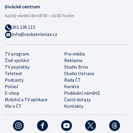
Divácké centrum
každý všední den:
8:00—16:00 hodin
261 136 113
info@ceskatelevize.cz
TV program
Pro média
Živé vysílání
Reklama
TV poplatky
Studio Brno
Teletext
Studio Ostrava
Podcasty
Rada ČT
Počasí
Kariéra
E-shop
Podávání námětů
Mobilní a TV aplikace
Časté dotazy
Vše o ČT
Kontakty