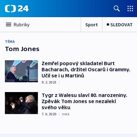
Sport
SLEDOVAT
Rubriky
TÉMA
Tom Jones
Zemřel popový skladatel Burt
Bacharach, držitel Oscarů i Grammy.
Učil se i u Martinů
9. 2. 2023
|
Tygr z Walesu slaví 80. narozeniny.
Zpěvák Tom Jones se nezalekl
svého věku
7. 6. 2020
|
mkk