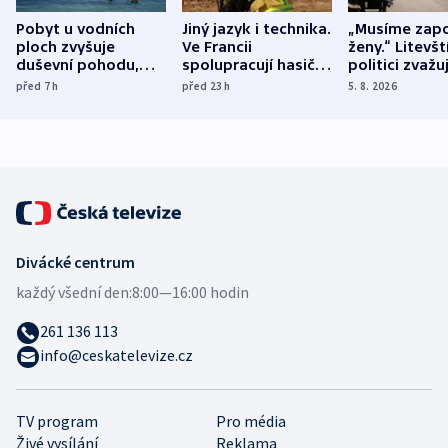
Pobyt u vodních
Jiný jazyk i technika.
„Musíme zapo
ploch zvyšuje
Ve Francii
ženy.“ Litevšt
duševní pohodu,
spolupracují hasiči z
politici zvažuj
ukázala
různých zemí
dohodu o
před 7
h
před 23
h
5. 8. 2026
mezinárodní studie
demografii
Divácké centrum
každý všední den:
8:00—16:00 hodin
261 136 113
info@ceskatelevize.cz
TV program
Pro média
Živé vysílání
Reklama