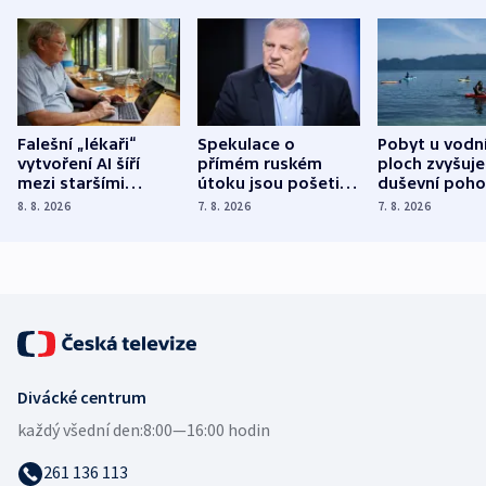
Falešní „lékaři“
Spekulace o
Pobyt u vodn
vytvoření AI šíří
přímém ruském
ploch zvyšuje
mezi staršími
útoku jsou pošetilé,
duševní poho
Poláky nebezpečné
míní estonský
ukázala
8. 8. 2026
7. 8. 2026
7. 8. 2026
zdravotní rady
bezpečnostní
mezinárodní 
expert
Divácké centrum
každý všední den:
8:00—16:00 hodin
261 136 113