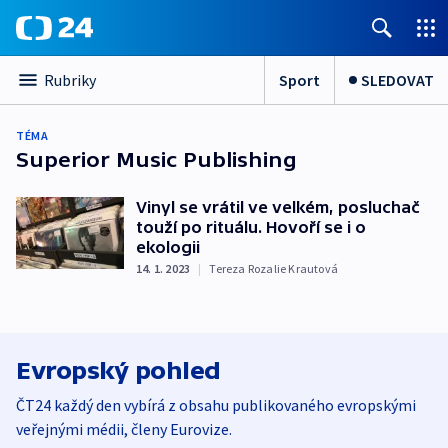
Sport
SLEDOVAT
Rubriky
TÉMA
Superior Music Publishing
Vinyl se vrátil ve velkém, posluchač
touží po rituálu. Hovoří se i o
ekologii
14. 1. 2023
|
Tereza Rozalie Krautová
Evropský pohled
ČT24 každý den vybírá z obsahu publikovaného evropskými
veřejnými médii, členy Eurovize.