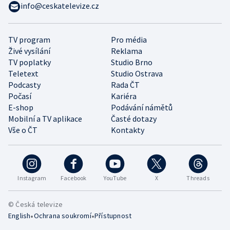
info@ceskatelevize.cz
TV program
Pro média
Živé vysílání
Reklama
TV poplatky
Studio Brno
Teletext
Studio Ostrava
Podcasty
Rada ČT
Počasí
Kariéra
E-shop
Podávání námětů
Mobilní a TV aplikace
Časté dotazy
Vše o ČT
Kontakty
Instagram
Facebook
YouTube
X
Threads
© Česká televize
•
•
English
Ochrana soukromí
Přístupnost