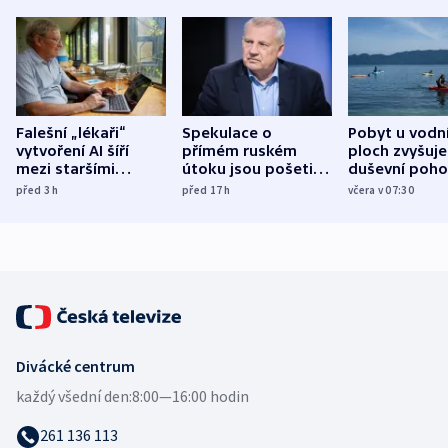
Falešní „lékaři“
Spekulace o
Pobyt u vodn
vytvoření AI šíří
přímém ruském
ploch zvyšuje
mezi staršími
útoku jsou pošetilé,
duševní poho
Poláky nebezpečné
míní estonský
ukázala
před 3
h
před 17
h
včera v 07:30
zdravotní rady
bezpečnostní
mezinárodní 
expert
Divácké centrum
každý všední den:
8:00—16:00 hodin
261 136 113