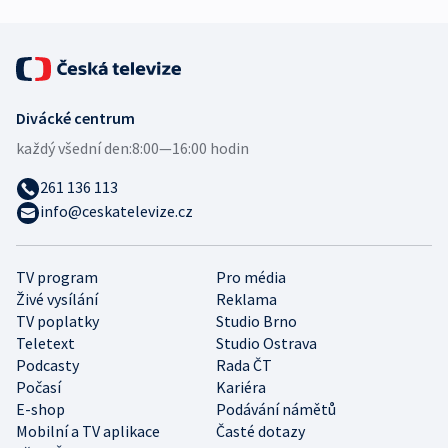
Divácké centrum
každý všední den:
8:00—16:00 hodin
261 136 113
info@ceskatelevize.cz
TV program
Pro média
Živé vysílání
Reklama
TV poplatky
Studio Brno
Teletext
Studio Ostrava
Podcasty
Rada ČT
Počasí
Kariéra
E-shop
Podávání námětů
Mobilní a TV aplikace
Časté dotazy