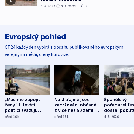
2. 6. 2024
2. 6. 2024
|
ČTK
Evropský pohled
ČT24 každý den vybírá z obsahu publikovaného evropskými
veřejnými médii, členy Eurovize.
„Musíme zapojit
Na Ukrajině jsou
Španělský
ženy.“ Litevští
zadržováni občané
pořadatel fes
politici zvažují
z více než 50 zemí.
dostal pokut
dohodu o
Bojovali na straně
nekalé prakti
před 16
h
před 18
h
4. 8. 2026
demografii
Ruska