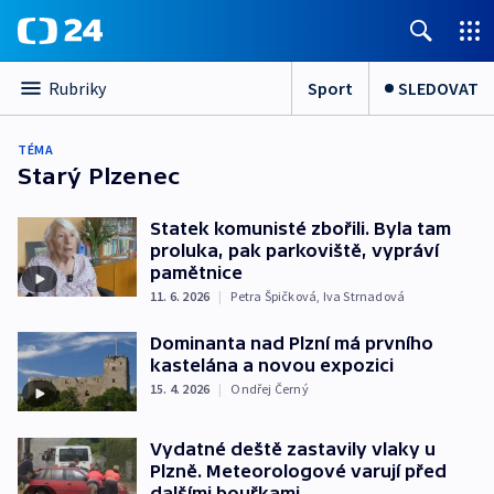
Sport
SLEDOVAT
Rubriky
TÉMA
Starý Plzenec
Statek komunisté zbořili. Byla tam
proluka, pak parkoviště, vypráví
pamětnice
11. 6. 2026
|
Petra Špičková
,
Iva Strnadová
Dominanta nad Plzní má prvního
kastelána a novou expozici
15. 4. 2026
|
Ondřej Černý
Vydatné deště zastavily vlaky u
Plzně. Meteorologové varují před
dalšími bouřkami