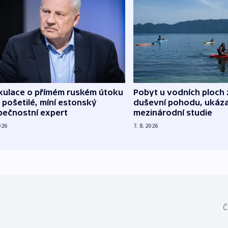
kulace o přímém ruském útoku
Pobyt u vodních ploch 
 pošetilé, míní estonský
duševní pohodu, ukáza
pečnostní expert
mezinárodní studie
026
7. 8. 2026
Č