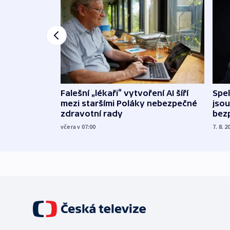
Falešní „lékaři“ vytvoření AI šíří
Spe
mezi staršími Poláky nebezpečné
jsou
zdravotní rady
bez
včera v 07:00
7. 8. 2