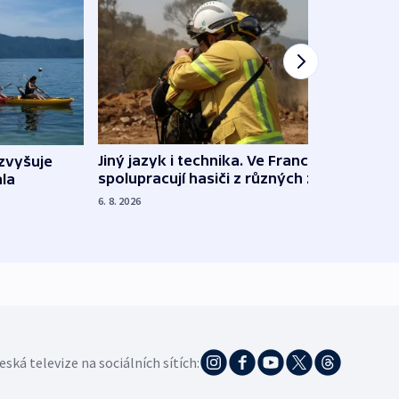
Jiný jazyk i technika. Ve Francii
zvyšuje
„Musí
spolupracují hasiči z různých zemí
la
polit
demo
6. 8. 2026
5. 8. 20
eská televize na sociálních sítích: