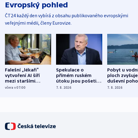
Evropský pohled
ČT24 každý den vybírá z obsahu publikovaného evropskými
veřejnými médii, členy Eurovize.
Falešní „lékaři“
Spekulace o
Pobyt u vodn
vytvoření AI šíří
přímém ruském
ploch zvyšuje
mezi staršími
útoku jsou pošetilé,
duševní poho
Poláky nebezpečné
míní estonský
ukázala
včera v 07:00
7. 8. 2026
7. 8. 2026
zdravotní rady
bezpečnostní
mezinárodní 
expert