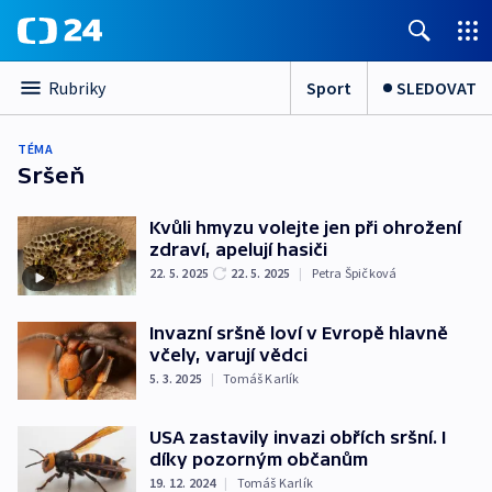
Sport
SLEDOVAT
Rubriky
TÉMA
Sršeň
Kvůli hmyzu volejte jen při ohrožení
zdraví, apelují hasiči
22. 5. 2025
22. 5. 2025
|
Petra Špičková
Invazní sršně loví v Evropě hlavně
včely, varují vědci
5. 3. 2025
|
Tomáš Karlík
USA zastavily invazi obřích sršní. I
díky pozorným občanům
19. 12. 2024
|
Tomáš Karlík