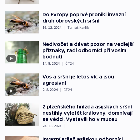
Do Evropy poprvé pronikl invazní
druh obrovských sršní
16. 12. 2024
|
Tomáš Karlík
Nedivočet a dávat pozor na vedlejší
příznaky, radí odborníci při vosím
bodnutí
14. 8. 2024
|
ČT24
Vos a sršní je letos víc a jsou
agresivní
2. 8. 2024
|
ČT24
Z plzeňského hnízda asijských sršní
nestihly vyletět královny, domnívají
se vědci. Vystavili ho v muzeu
23. 11. 2023
|
Invazní sršeň asijskou odborníci