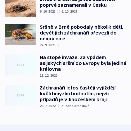
poprvé zaznamenali v Česku
6. 10. 2023
6. 10. 2023
|
Sršně v Brně pobodaly několik dětí,
devět jich záchranáři převezli do
nemocnice
27. 9. 2023
|
Na stopě invaze. Za vpádem
asijských sršní do Evropy byla jediná
královna
15. 12. 2022
|
Záchranáři letos častěji vyjíždějí
kvůli hmyzím bodnutím, nejvíc
případů je v Jihočeském kraji
26. 7. 2022
|
Zuzana Arnadová