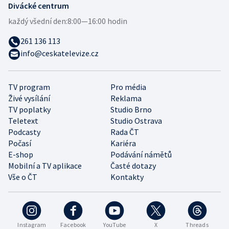
Divácké centrum
každý všední den:
8:00—16:00 hodin
261 136 113
info@ceskatelevize.cz
TV program
Pro média
Živé vysílání
Reklama
TV poplatky
Studio Brno
Teletext
Studio Ostrava
Podcasty
Rada ČT
Počasí
Kariéra
E-shop
Podávání námětů
Mobilní a TV aplikace
Časté dotazy
Vše o ČT
Kontakty
Instagram
Facebook
YouTube
X
Threads