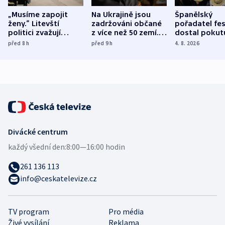
„Musíme zapojit
Na Ukrajině jsou
Španělský
ženy.“ Litevští
zadržováni občané
pořadatel fes
politici zvažují
z více než 50 zemí.
dostal pokut
dohodu o
Bojovali na straně
nekalé prakti
před 8
h
před 9
h
4. 8. 2026
demografii
Ruska
Divácké centrum
každý všední den:
8:00—16:00 hodin
261 136 113
info@ceskatelevize.cz
TV program
Pro média
Živé vysílání
Reklama