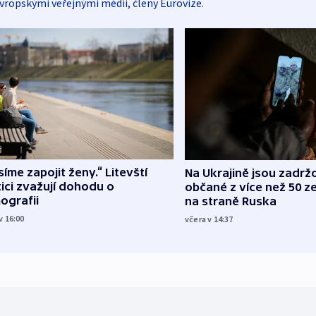
vropskými veřejnými médii, členy Eurovize.
íme zapojit ženy.“ Litevští
Na Ukrajině jsou zadrž
tici zvažují dohodu o
občané z více než 50 ze
ografii
na straně Ruska
v 16:00
včera v 14:37