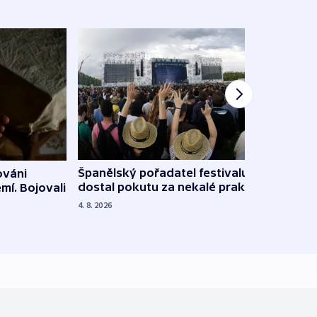
Španělský pořadatel festivalu
ováni
Lesn
dostal pokutu za nekalé praktiky
mí. Bojovali
dopa
zdrav
4. 8. 2026
4. 8. 20