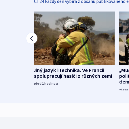
ČT24 každý den vybírá z obsahu publikovaného e
Jiný jazyk i technika. Ve Francii
„Mus
spolupracují hasiči z různých zemí
poli
dem
před 1
hodinou
včera 