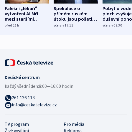
Falešní „lékaři“
Spekulace o
Pobyt u vodn
vytvoření AI šíří
přímém ruském
ploch zvyšuje
mezi staršími
útoku jsou pošetilé,
duševní poho
Poláky nebezpečné
míní estonský
ukázala
před 11
h
včera v 17:11
včera v 07:30
zdravotní rady
bezpečnostní
mezinárodní 
expert
Divácké centrum
každý všední den:
8:00—16:00 hodin
261 136 113
info@ceskatelevize.cz
TV program
Pro média
Živé vysílání
Reklama