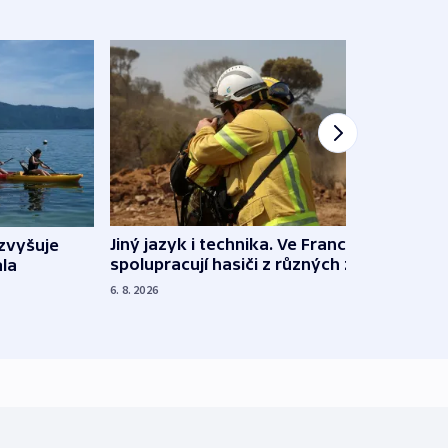
Jiný jazyk i technika. Ve Francii
zvyšuje
„Musí
spolupracují hasiči z různých zemí
la
polit
demo
6. 8. 2026
5. 8. 20