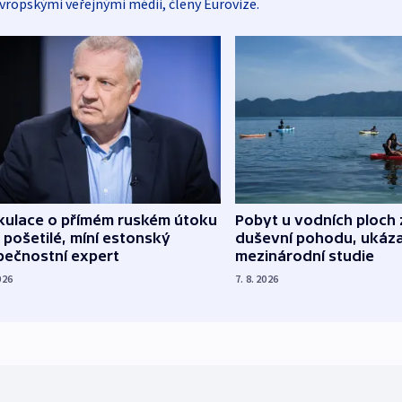
vropskými veřejnými médii, členy Eurovize.
kulace o přímém ruském útoku
Pobyt u vodních ploch 
 pošetilé, míní estonský
duševní pohodu, ukáza
pečnostní expert
mezinárodní studie
026
7. 8. 2026