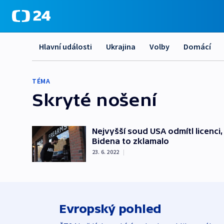
Hlavní události
Ukrajina
Volby
Domácí
TÉMA
Skryté nošení
Nejvyšší soud USA odmítl licenci
Bidena to zklamalo
23. 6. 2022
|
Evropský pohled