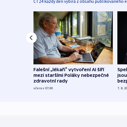
ČT24 každý den vybírá z obsahu publikovaného e
Falešní „lékaři“ vytvoření AI šíří
Spe
mezi staršími Poláky nebezpečné
jsou
zdravotní rady
bez
včera v 07:00
7. 8. 2