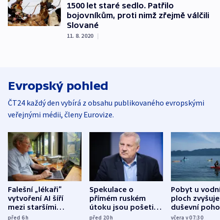
1500 let staré sedlo. Patřilo
bojovníkům, proti nimž zřejmě válčili
Slované
11. 8. 2020
|
Evropský pohled
ČT24 každý den vybírá z obsahu publikovaného evropskými
veřejnými médii, členy Eurovize.
Falešní „lékaři“
Spekulace o
Pobyt u vodn
vytvoření AI šíří
přímém ruském
ploch zvyšuje
mezi staršími
útoku jsou pošetilé,
duševní poho
Poláky nebezpečné
míní estonský
ukázala
před 6
h
před 20
h
včera v 07:30