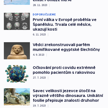
28. 11. 2023
|
DOPORUČUJEME
První válka v Evropě proběhla ve
Španělsku. Trvala celé měsíce,
ukazují kosti
6. 11. 2023
|
Vědci zrekonstruovali parfém
mumifikované egyptské šlechtičny
4. 9. 2023
|
Očkování proti covidu extrémně
pomohlo pacientům s rakovinou
27. 7. 2023
|
Savec velikosti jezevce útočil na
výrazně většího dinosaura. Unikátní
fosilie přepisuje znalosti druhohor
19. 7. 2023
|