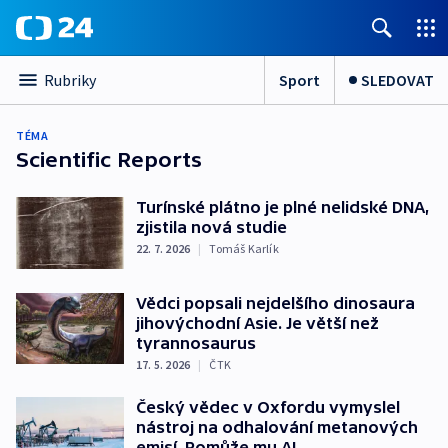
Sport
SLEDOVAT
Rubriky
TÉMA
Scientific Reports
Turínské plátno je plné nelidské DNA,
zjistila nová studie
22. 7. 2026
|
Tomáš Karlík
Vědci popsali nejdelšího dinosaura
jihovýchodní Asie. Je větší než
tyrannosaurus
17. 5. 2026
|
ČTK
Český vědec v Oxfordu vymyslel
nástroj na odhalování metanových
emisí. Pomůže mu AI