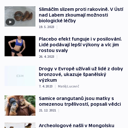
Slimáčím slizem proti rakovině. V Ústí
nad Labem zkoumají možnosti
biologické léčby
19. 5. 2023
|
Placebo efekt funguje i v posilování.
Lidé podávají lepší výkony a víc jim
rostou svaly
26. 4. 2023
|
Drogy v Evropě užívali už lidé z doby
bronzové, ukazuje španělský
výzkum
7. 4. 2023
|
Matěj Lucovič
Samice orangutanů jsou matky s
omezenou trpělivostí, popsali vědci
21. 12. 2021
|
Archeologové našli v Mongolsku