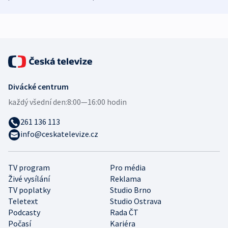
zdravotní rady
bezpečnostní
mezinárodní 
expert
Divácké centrum
každý všední den:
8:00—16:00 hodin
261 136 113
info@ceskatelevize.cz
TV program
Pro média
Živé vysílání
Reklama
TV poplatky
Studio Brno
Teletext
Studio Ostrava
Podcasty
Rada ČT
Počasí
Kariéra