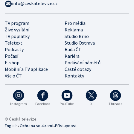
info@ceskatelevize.cz
TV program
Pro média
Živé vysílání
Reklama
TV poplatky
Studio Brno
Teletext
Studio Ostrava
Podcasty
Rada ČT
Počasí
Kariéra
E-shop
Podávání námětů
Mobilní a TV aplikace
Časté dotazy
Vše o ČT
Kontakty
Instagram
Facebook
YouTube
X
Threads
© Česká televize
•
•
English
Ochrana soukromí
Přístupnost