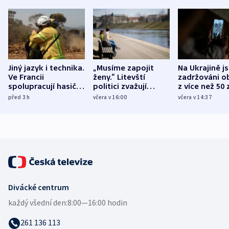
Jiný jazyk i technika.
„Musíme zapojit
Na Ukrajině j
Ve Francii
ženy.“ Litevští
zadržováni o
spolupracují hasiči z
politici zvažují
z více než 50 
různých zemí
dohodu o
Bojovali na s
před 3
h
včera v 16:00
včera v 14:37
demografii
Ruska
Divácké centrum
každý všední den:
8:00—16:00 hodin
261 136 113