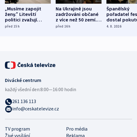
„Musíme zapojit
Na Ukrajině jsou
Španělský
ženy.“ Litevští
zadržováni občané
pořadatel fes
politici zvažují
z více než 50 zemí.
dostal pokut
dohodu o
Bojovali na straně
nekalé prakti
před 15
h
před 16
h
4. 8. 2026
demografii
Ruska
Divácké centrum
každý všední den:
8:00—16:00 hodin
261 136 113
info@ceskatelevize.cz
TV program
Pro média
Živé vysílání
Reklama