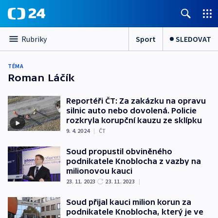
Sport
SLEDOVAT
Rubriky
TÉMA
Roman Láčík
Reportéři ČT: Za zakázku na opravu
silnic auto nebo dovolená. Policie
rozkryla korupční kauzu ze sklípku
9. 4. 2024
|
ČT
Soud propustil obviněného
podnikatele Knoblocha z vazby na
milionovou kauci
23. 11. 2023
23. 11. 2023
|
Soud přijal kauci milion korun za
podnikatele Knoblocha, který je ve