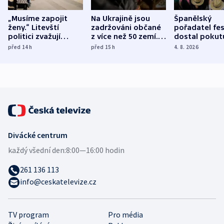
„Musíme zapojit
Na Ukrajině jsou
Španělský
ženy.“ Litevští
zadržováni občané
pořadatel fes
politici zvažují
z více než 50 zemí.
dostal pokut
dohodu o
Bojovali na straně
nekalé prakti
před 14
h
před 15
h
4. 8. 2026
demografii
Ruska
Divácké centrum
každý všední den:
8:00—16:00 hodin
261 136 113
info@ceskatelevize.cz
TV program
Pro média