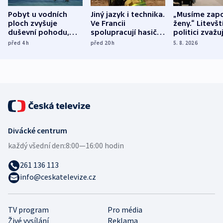
Pobyt u vodních
Jiný jazyk i technika.
„Musíme zapo
ploch zvyšuje
Ve Francii
ženy.“ Litevšt
duševní pohodu,
spolupracují hasiči z
politici zvažuj
ukázala
různých zemí
dohodu o
před 4
h
před 20
h
5. 8. 2026
mezinárodní studie
demografii
Divácké centrum
každý všední den:
8:00—16:00 hodin
261 136 113
info@ceskatelevize.cz
TV program
Pro média
Živé vysílání
Reklama