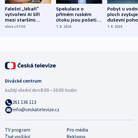
Falešní „lékaři“
Spekulace o
Pobyt u vodn
vytvoření AI šíří
přímém ruském
ploch zvyšuje
mezi staršími
útoku jsou pošetilé,
duševní poho
Poláky nebezpečné
míní estonský
ukázala
včera v 07:00
7. 8. 2026
7. 8. 2026
zdravotní rady
bezpečnostní
mezinárodní 
expert
Divácké centrum
každý všední den:
8:00—16:00 hodin
261 136 113
info@ceskatelevize.cz
TV program
Pro média
Živé vysílání
Reklama