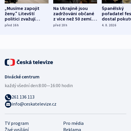
„Musíme zapojit
Na Ukrajině jsou
Španělský
ženy.“ Litevští
zadržováni občané
pořadatel fes
politici zvažují
z více než 50 zemí.
dostal pokut
dohodu o
Bojovali na straně
nekalé prakti
před 16
h
před 18
h
4. 8. 2026
demografii
Ruska
Divácké centrum
každý všední den:
8:00—16:00 hodin
261 136 113
info@ceskatelevize.cz
TV program
Pro média
Živé vysílání
Reklama