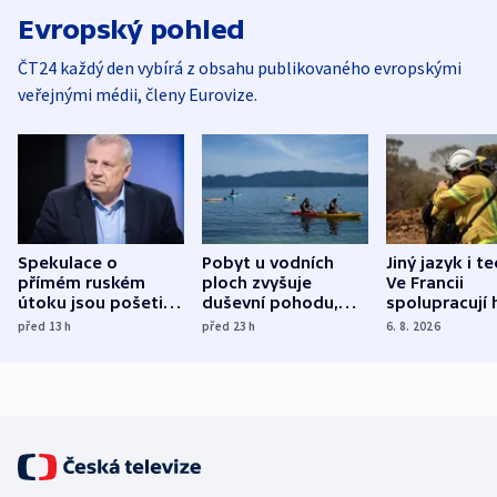
Evropský pohled
ČT24 každý den vybírá z obsahu publikovaného evropskými
veřejnými médii, členy Eurovize.
Spekulace o
Pobyt u vodních
Jiný jazyk i t
přímém ruském
ploch zvyšuje
Ve Francii
útoku jsou pošetilé,
duševní pohodu,
spolupracují h
míní estonský
ukázala
různých zemí
před 13
h
před 23
h
6. 8. 2026
bezpečnostní
mezinárodní studie
expert