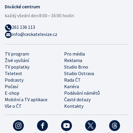
Divácké centrum
každý všední den:
8:00—16:00 hodin
261 136 113
info@ceskatelevize.cz
TV program
Pro média
Živé vysílání
Reklama
TV poplatky
Studio Brno
Teletext
Studio Ostrava
Podcasty
Rada ČT
Počasí
Kariéra
E-shop
Podávání námětů
Mobilní a TV aplikace
Časté dotazy
Vše o ČT
Kontakty