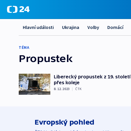
Hlavní události
Ukrajina
Volby
Domácí
TÉMA
Propustek
Liberecký propustek z 19. stole
přes koleje
8. 12. 2023
|
ČTK
Evropský pohled