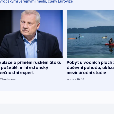
vropskými veřejnými médii, členy Eurovize.
kulace o přímém ruském útoku
Pobyt u vodních ploch 
 pošetilé, míní estonský
duševní pohodu, ukáza
pečnostní expert
mezinárodní studie
22
hodinami
včera v 07:30