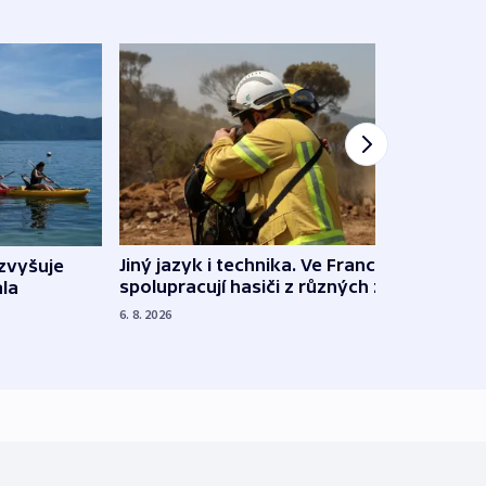
Jiný jazyk i technika. Ve Francii
zvyšuje
„Musí
spolupracují hasiči z různých zemí
la
polit
demo
6. 8. 2026
5. 8. 20