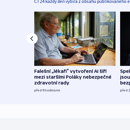
ČT24 každý den vybírá z obsahu publikovaného e
Falešní „lékaři“ vytvoření AI šíří
Spe
mezi staršími Poláky nebezpečné
jsou
zdravotní rady
bez
před 9
hodinami
před 