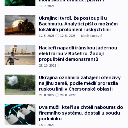
30. 7. 2023
|
Ukrajinci tvrdí, že postoupili u
Bachmutu. Analytici píší o možném
lokálním prolomení ruských linií
12. 5. 2023
12. 5. 2023
|
Matěj Lucovič
Hackeři napadli íránskou jadernou
elektrárnu v Búšehru. Žádají
propuštění demonstrantů
23. 10. 2022
|
Ukrajina oznámila zahájení ofenzivy
na jihu země, podle médií prorazila
ruskou linii v Chersonské oblasti
29. 8. 2022
29. 8. 2022
|
Dva muži, kteří se chtěli nabourat do
firemního systému, dostali u soudu
podmínku
14. 1. 2020
|