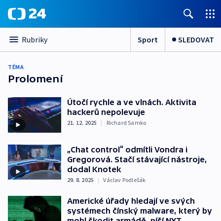
Sport
SLEDOVAT
Rubriky
TÉMA
Prolomení
Útočí rychle a ve vlnách. Aktivita
hackerů nepolevuje
21. 12. 2025
|
Richard Samko
„Chat control“ odmítli Vondra i
Gregorová. Stačí stávající nástroje,
dodal Knotek
29. 8. 2025
|
Václav Podlešák
Americké úřady hledají ve svých
systémech čínský malware, který by
mohl škodit armádě, píší NYT