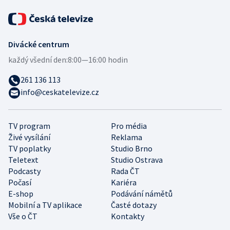
Divácké centrum
každý všední den:
8:00—16:00 hodin
261 136 113
info@ceskatelevize.cz
TV program
Pro média
Živé vysílání
Reklama
TV poplatky
Studio Brno
Teletext
Studio Ostrava
Podcasty
Rada ČT
Počasí
Kariéra
E-shop
Podávání námětů
Mobilní a TV aplikace
Časté dotazy
Vše o ČT
Kontakty