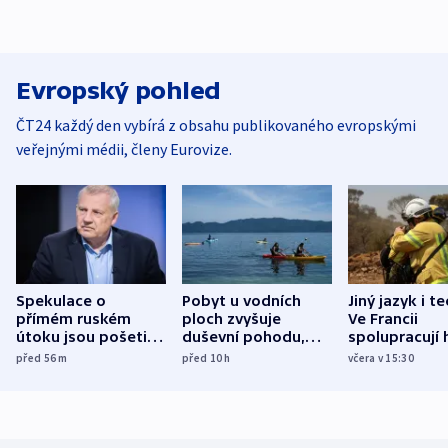
Evropský pohled
ČT24 každý den vybírá z obsahu publikovaného evropskými
veřejnými médii, členy Eurovize.
Spekulace o
Pobyt u vodních
Jiný jazyk i t
přímém ruském
ploch zvyšuje
Ve Francii
útoku jsou pošetilé,
duševní pohodu,
spolupracují h
míní estonský
ukázala
různých zemí
před 56
m
před 10
h
včera v 15:30
bezpečnostní
mezinárodní studie
expert