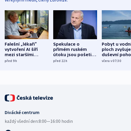
Falešní „lékaři“
Spekulace o
Pobyt u vodn
vytvoření AI šíří
přímém ruském
ploch zvyšuje
mezi staršími
útoku jsou pošetilé,
duševní poho
Poláky nebezpečné
míní estonský
ukázala
před 9
h
před 22
h
včera v 07:30
zdravotní rady
bezpečnostní
mezinárodní 
expert
Divácké centrum
každý všední den:
8:00—16:00 hodin