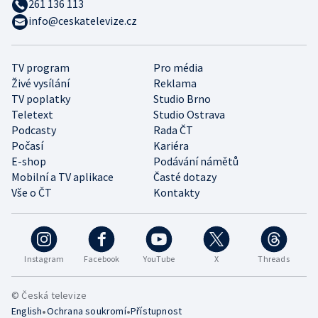
261 136 113
info@ceskatelevize.cz
TV program
Pro média
Živé vysílání
Reklama
TV poplatky
Studio Brno
Teletext
Studio Ostrava
Podcasty
Rada ČT
Počasí
Kariéra
E-shop
Podávání námětů
Mobilní a TV aplikace
Časté dotazy
Vše o ČT
Kontakty
Instagram
Facebook
YouTube
X
Threads
© Česká televize
•
•
English
Ochrana soukromí
Přístupnost