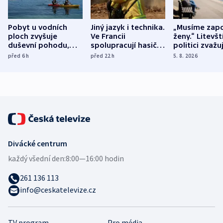
Pobyt u vodních
Jiný jazyk i technika.
„Musíme zapo
ploch zvyšuje
Ve Francii
ženy.“ Litevšt
duševní pohodu,
spolupracují hasiči z
politici zvažuj
ukázala
různých zemí
dohodu o
před 6
h
před 22
h
5. 8. 2026
mezinárodní studie
demografii
Divácké centrum
každý všední den:
8:00—16:00 hodin
261 136 113
info@ceskatelevize.cz
TV program
Pro média