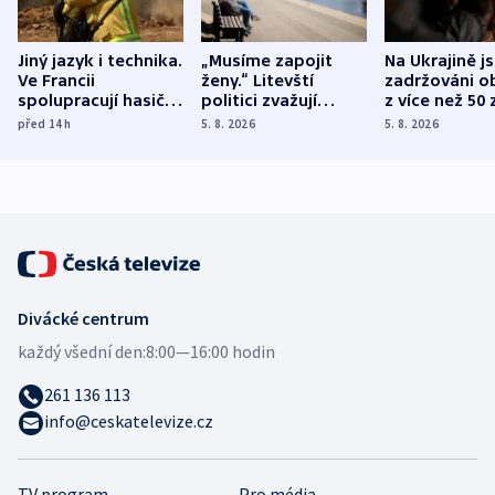
Jiný jazyk i technika.
„Musíme zapojit
Na Ukrajině j
Ve Francii
ženy.“ Litevští
zadržováni o
spolupracují hasiči z
politici zvažují
z více než 50 
různých zemí
dohodu o
Bojovali na s
před 14
h
5. 8. 2026
5. 8. 2026
demografii
Ruska
Divácké centrum
každý všední den:
8:00—16:00 hodin
261 136 113
info@ceskatelevize.cz
TV program
Pro média