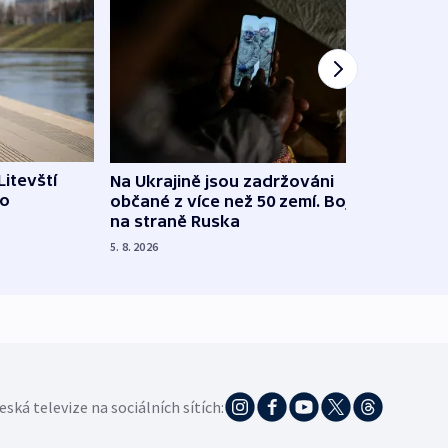
Litevští
Na Ukrajině jsou zadržováni
Španě
 o
občané z více než 50 zemí. Bojovali
dosta
na straně Ruska
4. 8. 20
5. 8. 2026
eská televize na sociálních sítích: