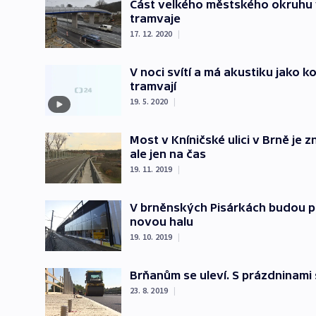
Část velkého městského okruhu v
tramvaje
17. 12. 2020
|
V noci svítí a má akustiku jako 
tramvají
19. 5. 2020
|
Most v Kníničské ulici v Brně je 
ale jen na čas
19. 11. 2019
|
V brněnských Pisárkách budou p
novou halu
19. 10. 2019
|
Brňanům se uleví. S prázdninami 
23. 8. 2019
|