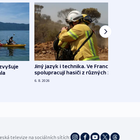
Jiný jazyk i technika. Ve Francii
zvyšuje
„Musí
spolupracují hasiči z různých zemí
la
polit
demo
6. 8. 2026
5. 8. 20
eská televize na sociálních sítích: