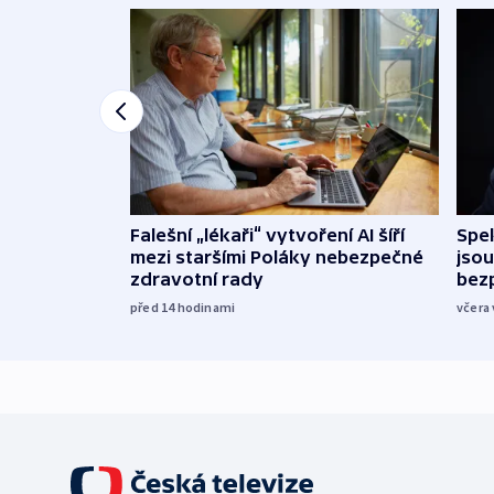
Falešní „lékaři“ vytvoření AI šíří
Spe
mezi staršími Poláky nebezpečné
jsou
zdravotní rady
bez
před 14
hodinami
včera 