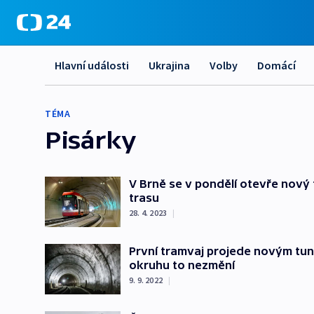
Hlavní události
Ukrajina
Volby
Domácí
TÉMA
Pisárky
V Brně se v pondělí otevře nový t
trasu
28. 4. 2023
|
První tramvaj projede novým tu
okruhu to nezmění
9. 9. 2022
|