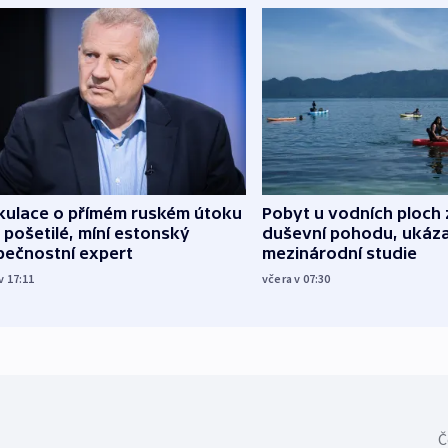
kulace o přímém ruském útoku
Pobyt u vodních ploch 
 pošetilé, míní estonský
duševní pohodu, ukáza
pečnostní expert
mezinárodní studie
v 17:11
včera v 07:30
Č