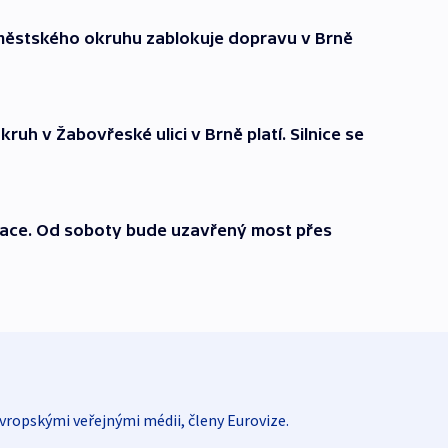
městského okruhu zablokuje dopravu v Brně
uh v Žabovřeské ulici v Brně platí. Silnice se
likace. Od soboty bude uzavřený most přes
vropskými veřejnými médii, členy Eurovize.