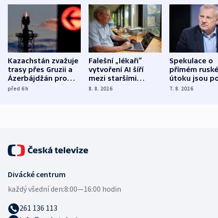
Kazachstán zvažuje
Falešní „lékaři“
Spekulace o
trasy přes Gruzii a
vytvoření AI šíří
přímém rusk
Ázerbájdžán pro
mezi staršími
útoku jsou po
vývoz ropy do
Poláky nebezpečné
míní estonsk
před 6
h
8. 8. 2026
7. 8. 2026
Evropy
zdravotní rady
bezpečnostn
expert
Divácké centrum
každý všední den:
8:00—16:00 hodin
261 136 113