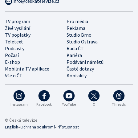
info@ceskatelevize.cz
TV program
Pro média
Živé vysílání
Reklama
TV poplatky
Studio Brno
Teletext
Studio Ostrava
Podcasty
Rada ČT
Počasí
Kariéra
E-shop
Podávání námětů
Mobilní a TV aplikace
Časté dotazy
Vše o ČT
Kontakty
Instagram
Facebook
YouTube
X
Threads
© Česká televize
•
•
English
Ochrana soukromí
Přístupnost