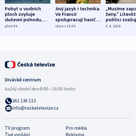
Pobyt u vodních
Jiný jazyk i technika.
„Musíme zapo
ploch zvyšuje
Ve Francii
ženy.“ Litevšt
duševní pohodu,
spolupracují hasiči z
politici zvažuj
ukázala
různých zemí
dohodu o
před 8
h
včera v 15:30
5. 8. 2026
mezinárodní studie
demografii
Divácké centrum
každý všední den:
8:00—16:00 hodin
261 136 113
info@ceskatelevize.cz
TV program
Pro média
Živé vysílání
Reklama