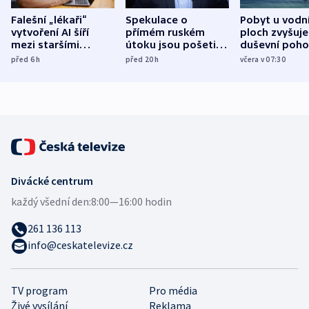
Falešní „lékaři“
Spekulace o
Pobyt u vodn
vytvoření AI šíří
přímém ruském
ploch zvyšuje
mezi staršími
útoku jsou pošetilé,
duševní poho
Poláky nebezpečné
míní estonský
ukázala
před 6
h
před 20
h
včera v 07:30
zdravotní rady
bezpečnostní
mezinárodní 
expert
Divácké centrum
každý všední den:
8:00—16:00 hodin
261 136 113
info@ceskatelevize.cz
TV program
Pro média
Živé vysílání
Reklama