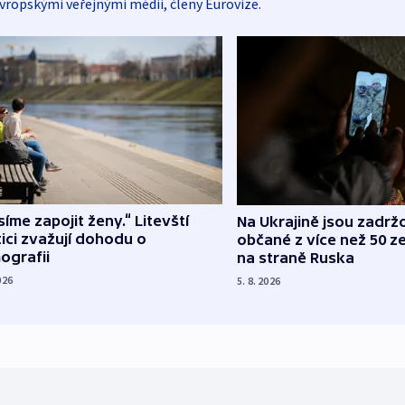
vropskými veřejnými médii, členy Eurovize.
íme zapojit ženy.“ Litevští
Na Ukrajině jsou zadrž
tici zvažují dohodu o
občané z více než 50 ze
ografii
na straně Ruska
026
5. 8. 2026