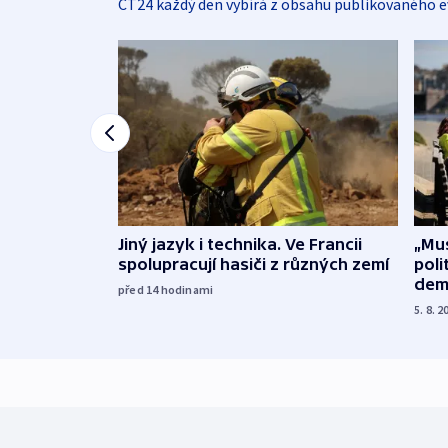
ČT24 každý den vybírá z obsahu publikovaného e
Jiný jazyk i technika. Ve Francii
„Mus
spolupracují hasiči z různých zemí
poli
dem
před 14
hodinami
5. 8. 2