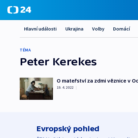
Hlavní události
Ukrajina
Volby
Domácí
TÉMA
Peter Kerekes
O mateřství za zdmi věznice v O
19. 4. 2022
|
Evropský pohled