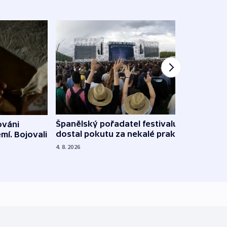
Španělský pořadatel festivalu
ováni
Lesn
dostal pokutu za nekalé praktiky
mí. Bojovali
dopa
zdrav
4. 8. 2026
4. 8. 20