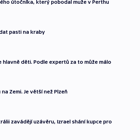
adého útočníka, který pobodal muže v Perthu
ádat pasti na kraby
je hlavně děti. Podle expertů za to může málo
u na Zemi. Je větší než Plzeň
álii zavádějí uzávěru, Izrael shání kupce pro