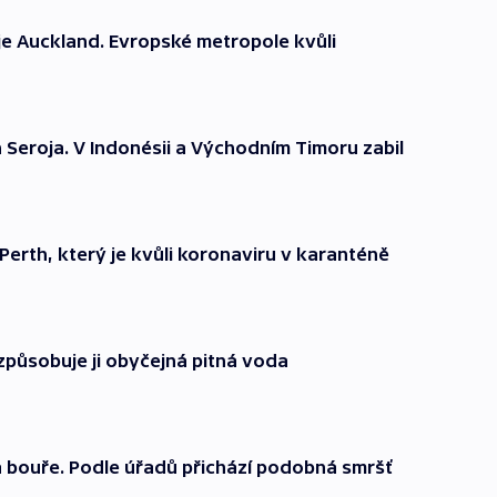
 je Auckland. Evropské metropole kvůli
on Seroja. V Indonésii a Východním Timoru zabil
Perth, který je kvůli koronaviru v karanténě
 způsobuje ji obyčejná pitná voda
á bouře. Podle úřadů přichází podobná smršť