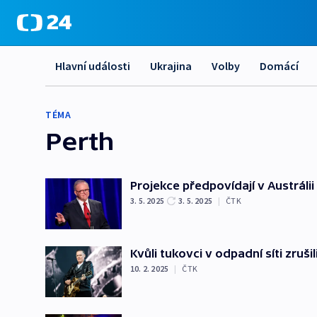
Hlavní události
Ukrajina
Volby
Domácí
TÉMA
Perth
Projekce předpovídají v Austrálii
3. 5. 2025
3. 5. 2025
|
ČTK
Kvůli tukovci v odpadní síti zruš
10. 2. 2025
|
ČTK