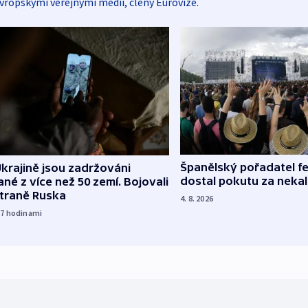
vropskými veřejnými médii, členy Eurovize.
Španělský pořadatel fe
krajině jsou zadržováni
dostal pokutu za nekal
né z více než 50 zemí. Bojovali
straně Ruska
4. 8. 2026
17
hodinami