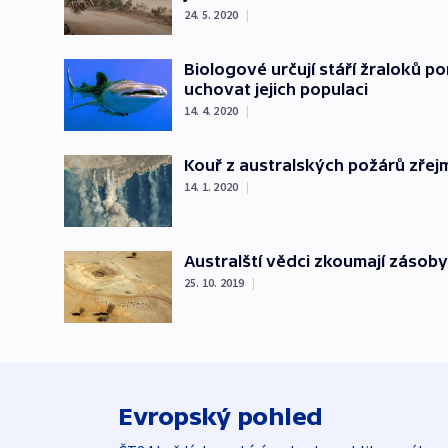
24. 5. 2020
|
Biologové určují stáří žraloků 
uchovat jejich populaci
14. 4. 2020
|
Kouř z australských požárů zřej
14. 1. 2020
|
Australští vědci zkoumají záso
25. 10. 2019
|
Evropský pohled