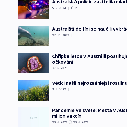
Australská policie zastřelila ml
5. 5. 2024
|
ČTK
Australští delfíni se naučili vykr
27. 11. 2023
|
Chřipka letos v Austrálii postihu
očkování
27. 6. 2023
|
Vědci našli nejrozsáhlejší rostlin
3. 6. 2022
|
Pandemie ve světě: Města v Austr
milion vakcín
29. 6. 2021
29. 6. 2021
|