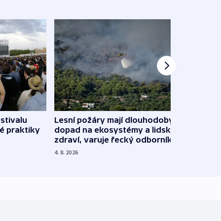
stivalu
Lesní požáry mají dlouhodobý
Ukraj
é praktiky
dopad na ekosystémy a lidské
Franc
zdraví, varuje řecký odborník
požá
4. 8. 2026
3. 8. 20