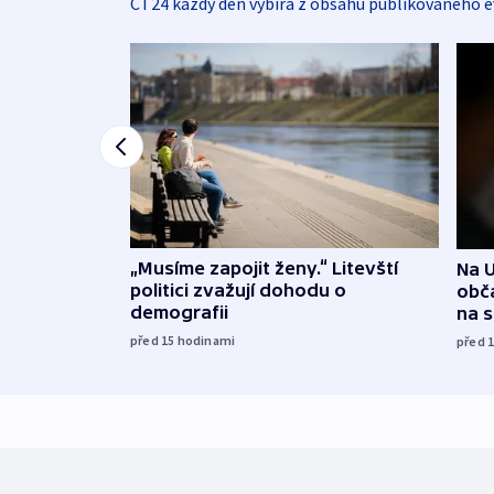
ČT24 každý den vybírá z obsahu publikovaného e
„Musíme zapojit ženy.“ Litevští
Na U
politici zvažují dohodu o
obča
demografii
na 
před 15
hodinami
před 