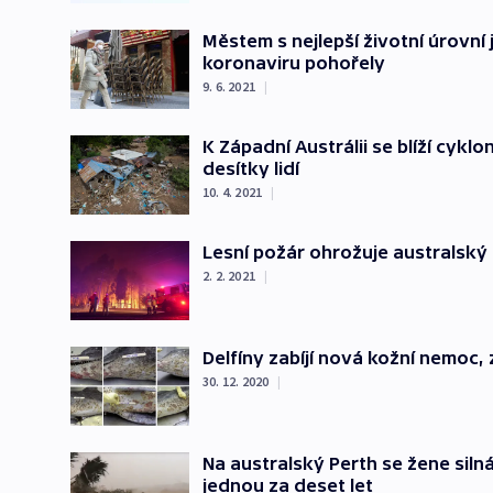
Městem s nejlepší životní úrovní
koronaviru pohořely
9. 6. 2021
|
K Západní Austrálii se blíží cykl
desítky lidí
10. 4. 2021
|
Lesní požár ohrožuje australský 
2. 2. 2021
|
Delfíny zabíjí nová kožní nemoc,
30. 12. 2020
|
Na australský Perth se žene siln
jednou za deset let