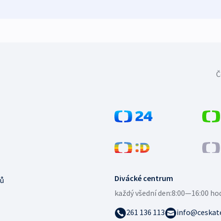
Č
Divácké centrum
ů
každý všední den:
8:00—16:00 ho
261 136 113
info@ceskate