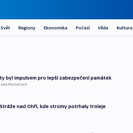
Svět
Regiony
Ekonomika
Počasí
Věda
Kultura
ety byl impulsem pro lepší zabezpečení památek
lasta Macháčová
u Stráže nad Ohří, kde stromy potrhaly troleje