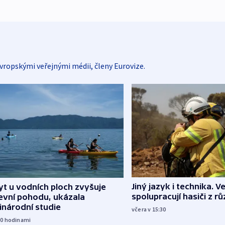
vropskými veřejnými médii, členy Eurovize.
Jiný jazyk i technika. Ve
t u vodních ploch zvyšuje
spolupracují hasiči z r
evní pohodu, ukázala
inárodní studie
včera v 15:30
10
hodinami