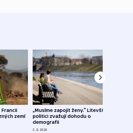
 Francii
„Musíme zapojit ženy.“ Litevští
Na Uk
ůzných zemí
politici zvažují dohodu o
občan
demografii
na s
5. 8. 2026
5. 8. 20