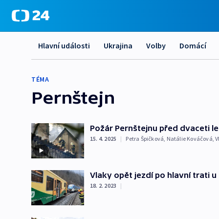
Hlavní události
Ukrajina
Volby
Domácí
TÉMA
Pernštejn
Požár Pernštejnu před dvaceti l
15. 4. 2025
|
Petra Špičková
,
Natálie Kováčová
,
V
Vlaky opět jezdí po hlavní trati 
18. 2. 2023
|