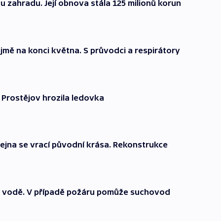
 zahradu. Její obnova stála 125 milionů korun
mě na konci května. S průvodci a respirátory
 Prostějov hrozila ledovka
jna se vrací původní krása. Rekonstrukce
 k vodě. V případě požáru pomůže suchovod