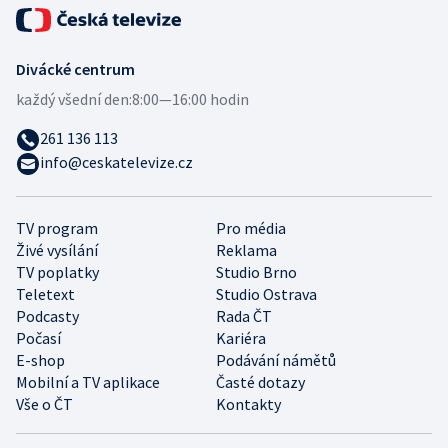
Divácké centrum
každý všední den:
8:00—16:00 hodin
261 136 113
info@ceskatelevize.cz
TV program
Pro média
Živé vysílání
Reklama
TV poplatky
Studio Brno
Teletext
Studio Ostrava
Podcasty
Rada ČT
Počasí
Kariéra
E-shop
Podávání námětů
Mobilní a TV aplikace
Časté dotazy
Vše o ČT
Kontakty