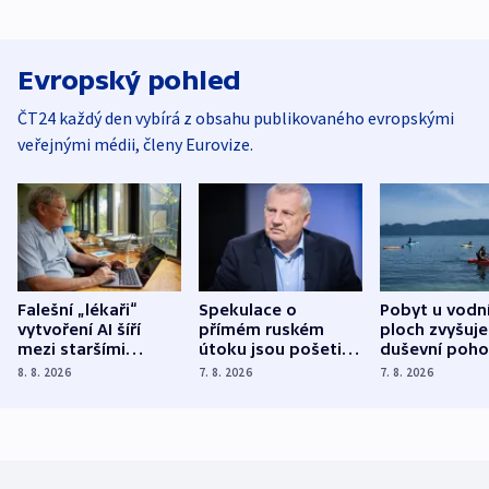
Evropský pohled
ČT24 každý den vybírá z obsahu publikovaného evropskými
veřejnými médii, členy Eurovize.
Falešní „lékaři“
Spekulace o
Pobyt u vodn
vytvoření AI šíří
přímém ruském
ploch zvyšuje
mezi staršími
útoku jsou pošetilé,
duševní poho
Poláky nebezpečné
míní estonský
ukázala
8. 8. 2026
7. 8. 2026
7. 8. 2026
zdravotní rady
bezpečnostní
mezinárodní 
expert