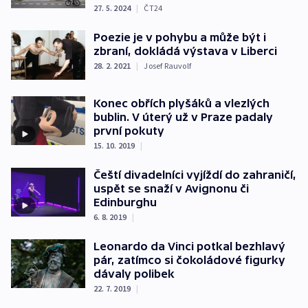
27. 5. 2024
|
ČT24
Poezie je v pohybu a může být i
zbraní, dokládá výstava v Liberci
28. 2. 2021
|
Josef Rauvolf
Konec obřích plyšáků a vlezlých
bublin. V úterý už v Praze padaly
první pokuty
15. 10. 2019
|
Čeští divadelníci vyjíždí do zahraničí,
uspět se snaží v Avignonu či
Edinburghu
6. 8. 2019
|
Leonardo da Vinci potkal bezhlavý
pár, zatímco si čokoládové figurky
dávaly polibek
22. 7. 2019
|