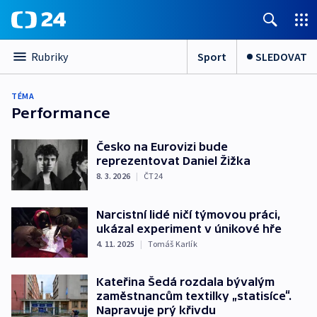
Sport
SLEDOVAT
Rubriky
TÉMA
Performance
Česko na Eurovizi bude
reprezentovat Daniel Žižka
8. 3. 2026
|
ČT24
Narcistní lidé ničí týmovou práci,
ukázal experiment v únikové hře
4. 11. 2025
|
Tomáš Karlík
Kateřina Šedá rozdala bývalým
zaměstnancům textilky „statisíce“.
Napravuje prý křivdu