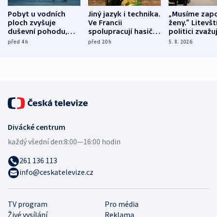
Pobyt u vodních
Jiný jazyk i technika.
„Musíme zapo
ploch zvyšuje
Ve Francii
ženy.“ Litevšt
duševní pohodu,
spolupracují hasiči z
politici zvažuj
ukázala
různých zemí
dohodu o
před 4
h
před 20
h
5. 8. 2026
mezinárodní studie
demografii
Divácké centrum
každý všední den:
8:00—16:00 hodin
261 136 113
info@ceskatelevize.cz
TV program
Pro média
Živé vysílání
Reklama