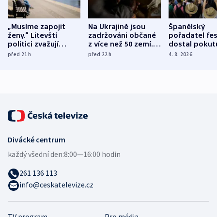
„Musíme zapojit
Na Ukrajině jsou
Španělský
ženy.“ Litevští
zadržováni občané
pořadatel fes
politici zvažují
z více než 50 zemí.
dostal pokut
dohodu o
Bojovali na straně
nekalé prakti
před 21
h
před 22
h
4. 8. 2026
demografii
Ruska
Divácké centrum
každý všední den:
8:00—16:00 hodin
261 136 113
info@ceskatelevize.cz
TV program
Pro média