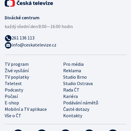
Divácké centrum
každý všední den:
8:00—16:00 hodin
261 136 113
info@ceskatelevize.cz
TV program
Pro média
Živé vysílání
Reklama
TV poplatky
Studio Brno
Teletext
Studio Ostrava
Podcasty
Rada ČT
Počasí
Kariéra
E-shop
Podávání námětů
Mobilní a TV aplikace
Časté dotazy
Vše o ČT
Kontakty