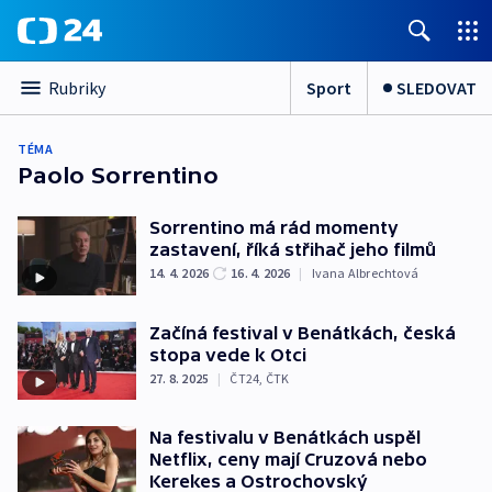
Sport
SLEDOVAT
Rubriky
TÉMA
Paolo Sorrentino
Sorrentino má rád momenty
zastavení, říká střihač jeho filmů
14. 4. 2026
16. 4. 2026
|
Ivana Albrechtová
Začíná festival v Benátkách, česká
stopa vede k Otci
27. 8. 2025
|
ČT24
,
ČTK
Na festivalu v Benátkách uspěl
Netflix, ceny mají Cruzová nebo
Kerekes a Ostrochovský