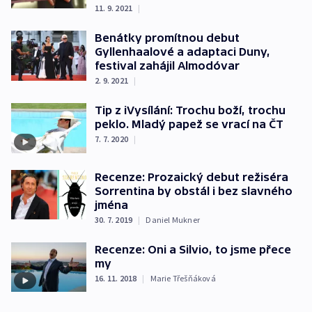
11. 9. 2021
|
Benátky promítnou debut
Gyllenhaalové a adaptaci Duny,
festival zahájil Almodóvar
2. 9. 2021
|
Tip z iVysílání: Trochu boží, trochu
peklo. Mladý papež se vrací na ČT
7. 7. 2020
|
Recenze: Prozaický debut režiséra
Sorrentina by obstál i bez slavného
jména
30. 7. 2019
|
Daniel Mukner
Recenze: Oni a Silvio, to jsme přece
my
16. 11. 2018
|
Marie Třešňáková