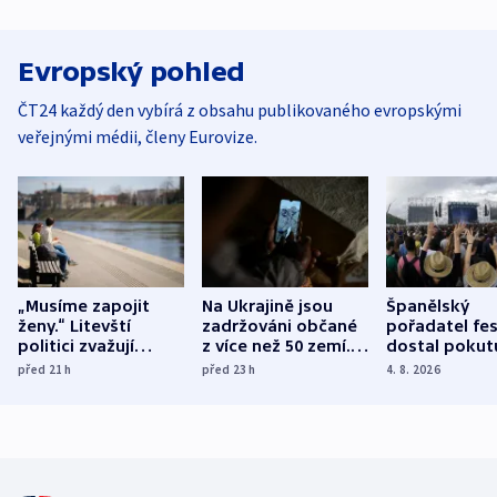
Evropský pohled
ČT24 každý den vybírá z obsahu publikovaného evropskými
veřejnými médii, členy Eurovize.
„Musíme zapojit
Na Ukrajině jsou
Španělský
ženy.“ Litevští
zadržováni občané
pořadatel fes
politici zvažují
z více než 50 zemí.
dostal pokut
dohodu o
Bojovali na straně
nekalé prakti
před 21
h
před 23
h
4. 8. 2026
demografii
Ruska