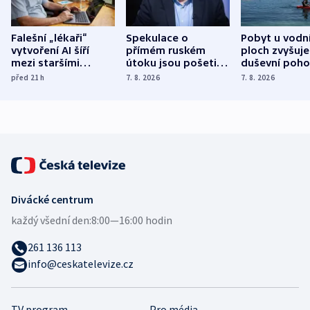
Falešní „lékaři“
Spekulace o
Pobyt u vodn
vytvoření AI šíří
přímém ruském
ploch zvyšuje
mezi staršími
útoku jsou pošetilé,
duševní poho
Poláky nebezpečné
míní estonský
ukázala
před 21
h
7. 8. 2026
7. 8. 2026
zdravotní rady
bezpečnostní
mezinárodní 
expert
Divácké centrum
každý všední den:
8:00—16:00 hodin
261 136 113
info@ceskatelevize.cz
TV program
Pro média