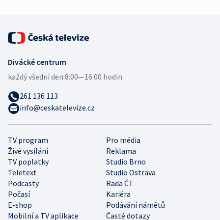
Divácké centrum
každý všední den:
8:00—16:00 hodin
261 136 113
info@ceskatelevize.cz
TV program
Pro média
Živé vysílání
Reklama
TV poplatky
Studio Brno
Teletext
Studio Ostrava
Podcasty
Rada ČT
Počasí
Kariéra
E-shop
Podávání námětů
Mobilní a TV aplikace
Časté dotazy