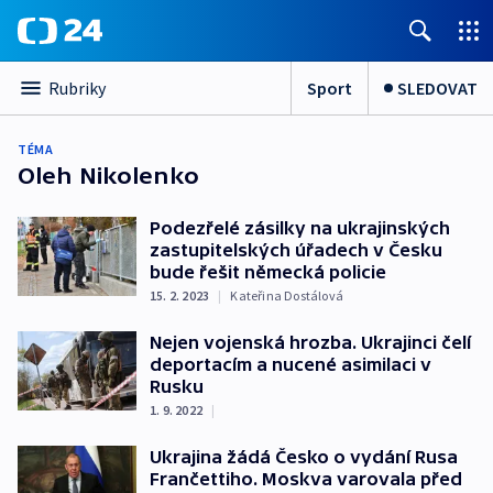
Sport
SLEDOVAT
Rubriky
TÉMA
Oleh Nikolenko
Podezřelé zásilky na ukrajinských
zastupitelských úřadech v Česku
bude řešit německá policie
15. 2. 2023
|
Kateřina Dostálová
Nejen vojenská hrozba. Ukrajinci čelí
deportacím a nucené asimilaci v
Rusku
1. 9. 2022
|
Ukrajina žádá Česko o vydání Rusa
Frančettiho. Moskva varovala před