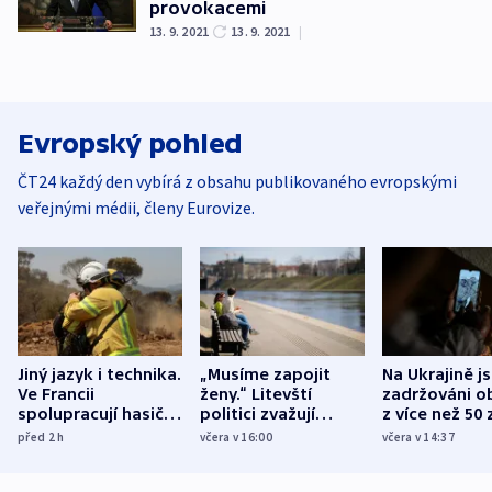
provokacemi
13. 9. 2021
13. 9. 2021
|
Evropský pohled
ČT24 každý den vybírá z obsahu publikovaného evropskými
veřejnými médii, členy Eurovize.
Jiný jazyk i technika.
„Musíme zapojit
Na Ukrajině j
Ve Francii
ženy.“ Litevští
zadržováni o
spolupracují hasiči z
politici zvažují
z více než 50 
různých zemí
dohodu o
Bojovali na s
před 2
h
včera v 16:00
včera v 14:37
demografii
Ruska