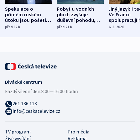
Spekulace o
Pobyt u vodních
Jiný jazyk i t
přímém ruském
ploch zvyšuje
Ve Francii
útoku jsou pošetilé,
duševní pohodu,
spolupracují h
míní estonský
ukázala
různých zemí
před 12
h
před 21
h
6. 8. 2026
bezpečnostní
mezinárodní studie
expert
Divácké centrum
každý všední den:
8:00—16:00 hodin
261 136 113
info@ceskatelevize.cz
TV program
Pro média
Živé vysílání
Reklama