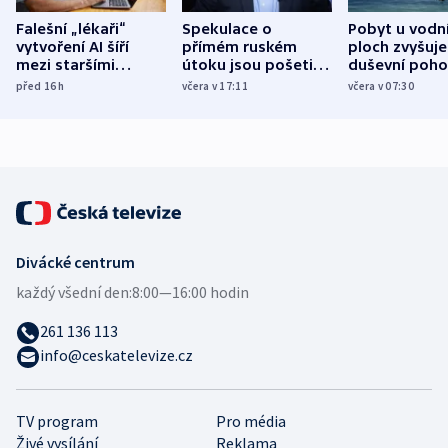
Falešní „lékaři“
Spekulace o
Pobyt u vodn
vytvoření AI šíří
přímém ruském
ploch zvyšuje
mezi staršími
útoku jsou pošetilé,
duševní poho
Poláky nebezpečné
míní estonský
ukázala
před 16
h
včera v 17:11
včera v 07:30
zdravotní rady
bezpečnostní
mezinárodní 
expert
Divácké centrum
každý všední den:
8:00—16:00 hodin
261 136 113
info@ceskatelevize.cz
TV program
Pro média
Živé vysílání
Reklama